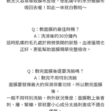
敷太久容易導致膜布反吸，使肌膚中的水分被膜布
吸回去喔！如此一來就白敷啦～
Q：敷面膜的最佳時機？
A：洗澡後的30分鐘內
這時肌膚的毛孔處於微微張開的狀態，血液循環也
正好，更能幫助面膜精華完整吸收。
Q：敷完面膜後還要洗臉嗎？
A：敷完不用特別洗臉
面膜要發揮最大的保濕保養功效，所以敷完面膜
後，
一般不用特別洗臉，例外狀況像是：面膜敷上後會
刺、癢、緊繃，那就要小心成分太過刺激或不適合
膚質。