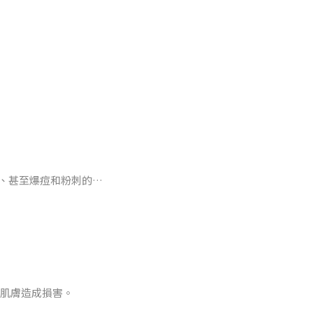
，導致乾燥細紋、敏感
防護力。
破壞皮膚的自然屏障，
、甚至爆痘和粉刺的狀
和不適感，讓肌膚在冬
，讓痘痘和粉刺肆虐。
頭粉刺會使皮膚更易長
肌膚造成損害。
維持穩定的肌膚屏障。