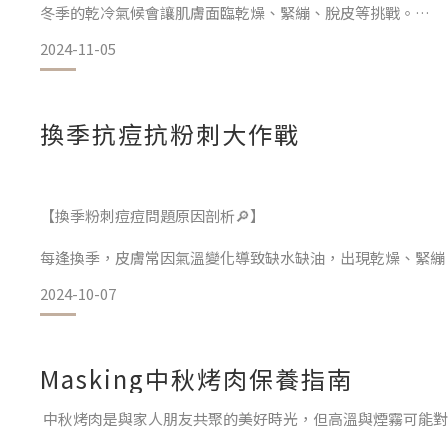
冬季的乾冷氣候會讓肌膚面臨乾燥、緊繃、脫皮等挑戰。
2024-11-05
隨著氣溫下降，空氣中的濕度也跟著降低，肌膚水分容易流失
等問題加劇。
要有效抵禦這些影響，冬季保濕必須加強，並提升肌膚屏障的
換季抗痘抗粉刺大作戰
【冬季護膚4大秘訣，打造水潤防護屏障】
1. 溫和清潔
【換季粉刺痘痘問題原因剖析🔎】
隨著寒冷季節的來臨，肌膚常常表現得非常敏感。過度清潔會
每逢換季，皮膚常因氣溫變化導致缺水缺油，出現乾燥、緊繃
導致肌膚失去水分。
況。
2024-10-07
建議選擇無皂鹼的溫和潔面產品，以維持水油平衡，減少乾燥
當肌膚缺水時，皮脂腺會過度分泌油脂，結合老廢角質的堆積
天仍能健康。
尤其是粉刺，當毛孔堵塞或皮脂分泌過多時，形成的白頭或黑
Masking中秋烤肉保養指南
痘。
中秋烤肉是與家人朋友共聚的美好時光，但高溫與煙霧可能對
想要對抗換季粉刺與痘痘，首先要做好肌膚的補水保濕，才能