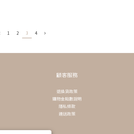
任務。
1
2
3
4
和自由基，防止肌膚受到
所難免。
顧客服務
致肌膚暗沉或膚色不
退換貨政策
題，還你新春透亮好氣
購物金點數說明
隱私條款
運送政策