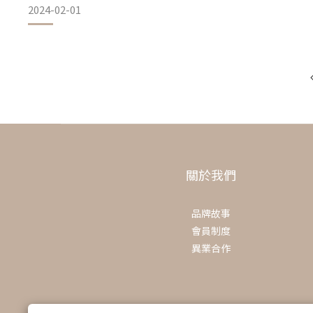
2024-02-01
新春家裡要除舊布新，你的肌膚又何嘗不是呢?
1. 防曬抗氧，守護春日肌膚
馬上就來看看 Masking 替你規劃的新春專屬養肌秘訣吧~
春天開始，陽光與紫外線漸強，良好的防曬是肌膚保健的首要
建議選擇含有高效抗氧化成分的面膜，如維生素C，有助於中
1. 注意暗沉 / 加強美白：
陽光傷害。
除夕乃至整個春節假期，因難得返鄉與親友同聚，熬夜通宵在
小編推薦： Masking美白冰肌
關於我們
然而睡眠不足會影響體內松果體素分泌，進而產生黑色素而導
均。
2. 春季補水，告別乾燥季節
品牌故事
因此建議選用含美白成分的保養產品，改善暗沉與膚色不均問
會員制度
色。
隨著氣溫回升，春天的肌膚容易變得乾燥，因此需要
異業合作
2. 補水保濕：