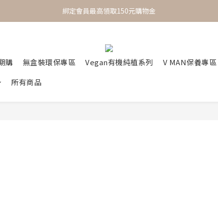
 One Day One Masking  極簡保養｜極致呵護
綁定會員最高領取150元購物金
 One Day One Masking  極簡保養｜極致呵護
定期購
無盒裝環保專區
Vegan有機純植系列
V MAN保養專區
所有商品