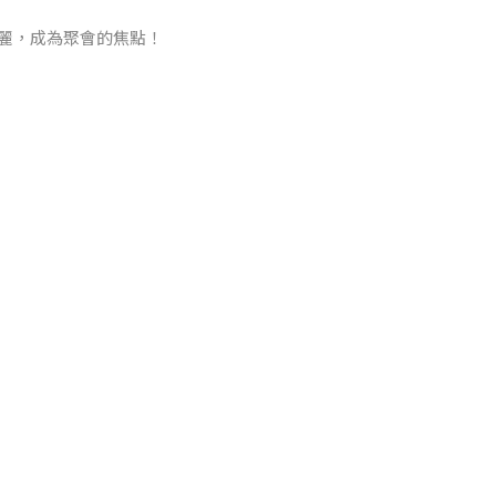
麗，成為聚會的焦點！
，使用 V Man潔淨
功能下降，反而
ng極度舒敏面膜，這款
，為中秋聚會做好萬全
一份特別的禮物 — 皮
爸爸們的八月養肌秘