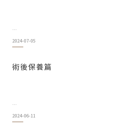
【★★★男仕保養的重要性★★★】
隨著年齡增長，男性的皮膚也會面臨許多挑戰，如乾燥、鬆弛
【Masking面膜 3大系列7大款式面膜｜挑選指南🔎】
定期的皮膚保養不僅能改善外貌，還能提升自信和健康。尤其
2024-07-05
和紫外線更容易對皮膚造成傷害，保養更顯得格外重要。
《日常保養系列》
術後保養篇
Masking 水水動能 (保濕)
1. 清潔 — 每日必不可
#急速補水 #深度保濕 #水羽絲膜布
適合: 乾性肌膚/因缺水產生細紋/缺水性出油/擁有日常保養 的
Masking 美白冰肌 (美白)
#極致煥白 #暗沉殺手 #備長炭膜布
適合: 想要改善肌膚膚色不均/暗沉無光/驅黑美白 的你
2024-06-11
《夏天適合做醫美雷射嗎!?》
Masking 淨顏美膚 (肌膚調節)
答案是可以的!且通常恢復期短、對肌膚傷害較小的皮秒雷射會