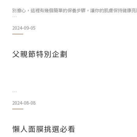
【換季養肌4大招，輕鬆養出絕世仙女肌】
別擔心，這裡有幾個簡單的保養步驟，讓你的肌膚保持健康亮
1. 避免過度清潔
2024-09-05
【中秋聚會的前置保養作業】高溫和煙霧容易讓肌膚乾燥。前一晚
換季時皮膚特別敏感，過度清潔會破壞角質層，導致皮膚鎖水
露徹底清潔臉部，
父親節特別企劃
去除一天的油脂和污垢，並為肌膚補充水分。接著敷上 Maski
面膜富含專利洋甘菊精萃和積雪草複方，
能讓肌膚在睡眠中得到深層滋潤與修護，醒來時肌膚水潤透亮
準備。
2024-08-08
【中秋深度養肌"3&
隨著八月的到來，父親節的腳步也越來越近。今年，不妨給爸爸
膚保養秘訣。
男仕保養早已不再是稀奇話題，現在就讓我們一起來看看適合
懶人面膜挑選必看
訣，幫助他們保持健康、自信的形象。