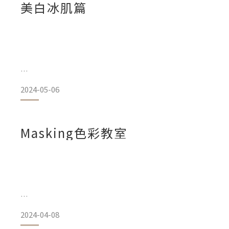
#深度調節 #收斂控油
美白冰肌篇
參考皮膚專科醫師建議，雷射術後的膚況較為乾燥，
適合: 調節肌膚出油狀況/淨化且緊緻毛孔
因此剛好可以利用夏季肌膚出油量較多的特性，讓術後恢復期
和狀態。
然而，需要特別注意的是，夏季因氣溫較高且紫外線較強，應
黑狀況的發生!
2024-05-06
《術後恢復期的保養怎麼做?》
SS24 Is Coming!!!
春夏是展示美麗肌膚的最佳時機，但陽光和紫外線的暴曬常常
步驟一、溫和清潔
色斑等問題。
Masking色彩教室
如果你也想擁有明亮均勻的膚色，我們需要注意 :
通常，無論何種雷射，術後的肌膚基本上都是處於一種極脆弱
是最理想的方式。
《預防勝治療》
首先，夏日美白的關鍵就是做好防曬工作。選擇SPF/PA係數
在每天早上出門前使用足量塗抹在面部、頸部和手臂等暴露部
什麼是多巴胺色系? 是否真有實際效果?
並且根據皮膚科醫師建議，如果是處於戶外，最好是能夠每兩
2024-04-08
能夠對紫外線擁有完整的防護。
抑或只是時尚美妝界炒作而生的噱頭?