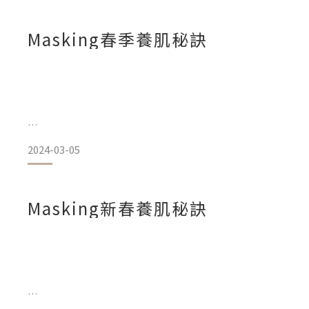
就讓Masking小編用這期的養肌秘訣為您解答吧 !
Masking春季養肌秘訣
《選擇有效美白成分》
市面上政府
《什麼是多巴胺配色? 讓你不EMO的顏色! 》
參考Vouge所刊登的資料，多巴胺配色是一種將色彩學和心
色風格。
意在採用各種鮮豔、亮眼的色彩作為設計中的主要色調來改善
2024-03-05
感，
激發多巴胺這種與愉悅感有關的神經傳遞物質的分泌的設計風
春天正式到來!!! 肌膚也需要迎接新一季的呵護。
故將這種風格稱作—多巴胺配色 (Dopamine' colo
Masking新春養肌秘訣
馬上來來看看Masking幫你訂製的
🌿春季的養肌秘訣🌿
讓你的肌膚24/7保持健康與美麗!!!。