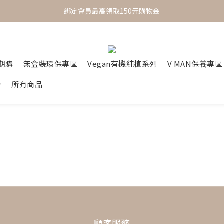
 One Day One Masking  極簡保養｜極致呵護
綁定會員最高領取150元購物金
 One Day One Masking  極簡保養｜極致呵護
定期購
無盒裝環保專區
Vegan有機純植系列
V MAN保養專區
所有商品
顧客服務