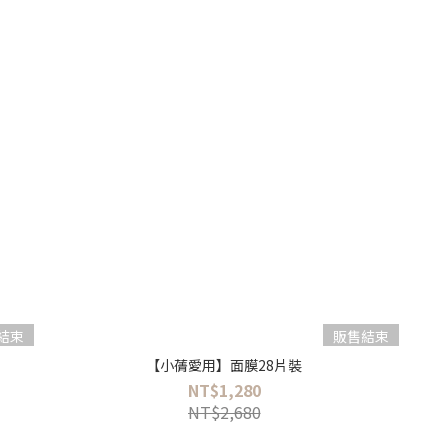
結束
販售結束
【小蒨愛用】面膜28片裝
NT$1,280
NT$2,680