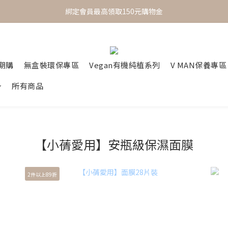
 One Day One Masking  極簡保養｜極致呵護
綁定會員最高領取150元購物金
 One Day One Masking  極簡保養｜極致呵護
定期購
無盒裝環保專區
Vegan有機純植系列
V MAN保養專區
所有商品
【小蒨愛用】安瓶級保濕面膜
2件以上89折