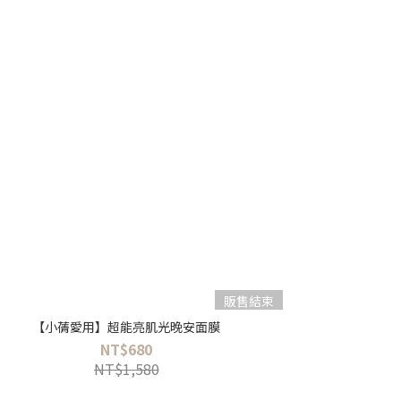
販售結束
【小蒨愛用】超能亮肌光晚安面膜
NT$680
NT$1,580