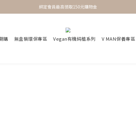
 One Day One Masking  極簡保養｜極致呵護
綁定會員最高領取150元購物金
 One Day One Masking  極簡保養｜極致呵護
定期購
無盒裝環保專區
Vegan有機純植系列
V MAN保養專區