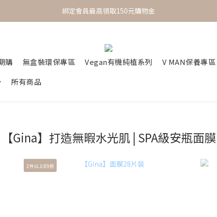
 One Day One Masking  極簡保養｜極致呵護
綁定會員最高領取150元購物金
 One Day One Masking  極簡保養｜極致呵護
定期購
無盒裝環保專區
Vegan有機純植系列
V MAN保養專區
所有商品
【Gina】打造無暇水光肌 | SPA級安瓶面膜
2件以上89折