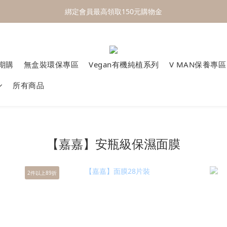
 One Day One Masking  極簡保養｜極致呵護
綁定會員最高領取150元購物金
 One Day One Masking  極簡保養｜極致呵護
定期購
無盒裝環保專區
Vegan有機純植系列
V MAN保養專區
所有商品
【嘉嘉】安瓶級保濕面膜
2件以上89折