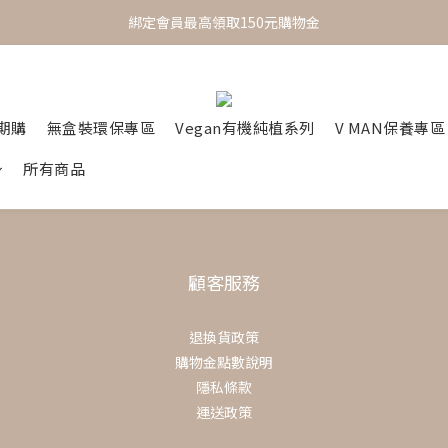
 One Day One Masking  極簡保養｜極致呵護
綁定會員最高領取150元購物金
 One Day One Masking  極簡保養｜極致呵護
定期購
無盒裝環保專區
Vegan有機純植系列
V MAN保養專區
所有商品
顧客服務
退換貨政策
購物金點數說明
隱私條款
運送政策