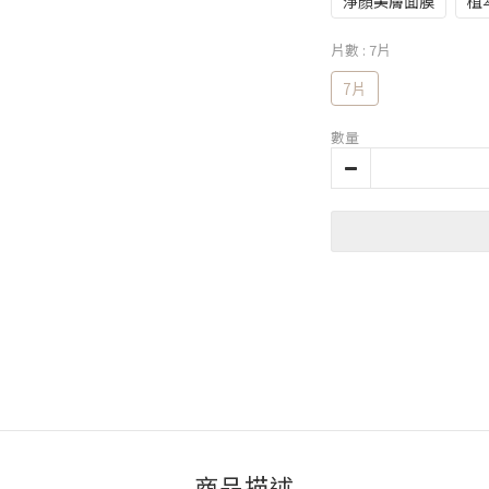
淨顏美膚面膜
植
片數
: 7片
7片
數量
商品描述