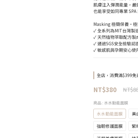
肌膚注入彈潤能量，嚴選
也能享受如同專業 SP
Masking 極簡保養・
✓ 全系列為MIT台灣製
✓ 天然植物萃取配方製
✓ 通過SGS安全檢驗認
✓ 敏感肌與孕期安心使
全店，消費滿$399免
NT$380
NT$8
商品
: 水水動能面膜
水水動能面膜
美
強韌修護面膜
緊