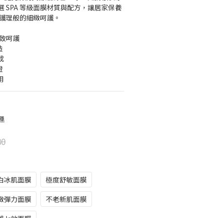
 SPA 等級面膜材質與配方，讓居家保養
A 護理般的細緻呵護。
極致呵護
造
成
證
用
運
80
白冰肌面膜
極度舒敏面膜
緻彈力面膜
不老新肌面膜