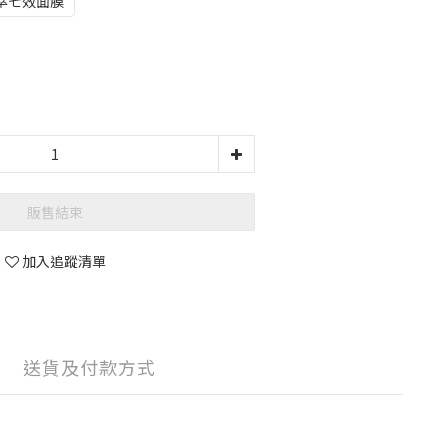
萃七效面膜
販售結束
加入追蹤清單
送貨及付款方式