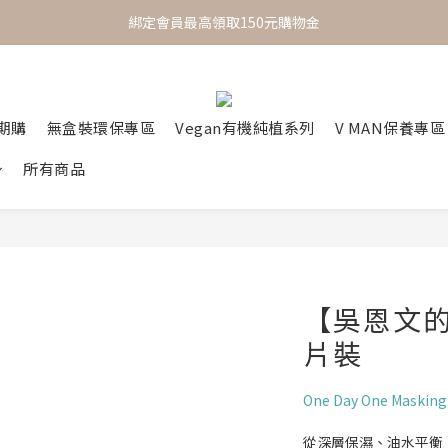
 One Day One Masking  極簡保養｜極致呵護
綁定會員最高領取150元購物金
 One Day One Masking  極簡保養｜極致呵護
定期購
無盒裝環保專區
Vegan有機純植系列
V MAN保養專區
所有商品
【吳恩文
片裝
One Day One Masking
從深層保濕、油水平衡