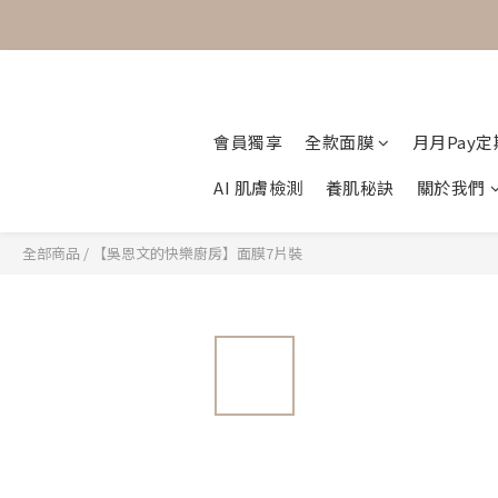
會員獨享
全款面膜
月月Pay
AI 肌膚檢測
養肌秘訣
關於我們
全部商品
/
【吳恩文的快樂廚房】面膜7片裝