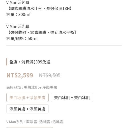
V Man活純露
【調節肌膚油水比例，長效保濕18H】
容量：300ml
V Man活乳霜
【強效收斂，緊實肌膚，達到油水平衡】
容量/規格：50ml
全店，消費滿$399免運
NT$2,599
NT$9,505
面膜品項
: 美白冰肌 + 淨顏美膚
美白冰肌 + 淨顏美膚
美白冰肌 + 美白冰肌
淨顏美膚 + 淨顏美膚
V Man系列
: 潔淨露+活純露+活乳霜