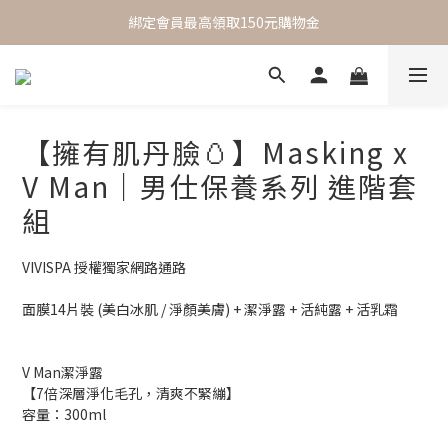
 One Day One Masking  極簡保養｜極致呵護
綁定會員最高領取150元購物金
 One Day One Masking  極簡保養｜極致呵護
【擁有肌丹臉🥚】Masking x
V Man｜男仕保養系列 進階套
組
VIVISPA 授權獨家網路通路
面膜14片裝 (美白冰肌 / 淨顏美膚) + 潔淨露 + 活純露 + 活乳霜
V Man潔淨露
【7倍深層淨化毛孔，清爽不緊繃】
容量：300ml