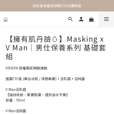
 One Day One Masking  極簡保養｜極致呵護
綁定會員最高領取150元購物金
 One Day One Masking  極簡保養｜極致呵護
【擁有肌丹臉🥚】Masking x
V Man｜男仕保養系列 基礎套
組
VIVISPA 授權獨家網路通路
面膜7片裝 (美白冰肌 / 淨顏美膚) + 活乳霜 + 活純露
V Man活乳霜
【強效收斂，緊實肌膚，達到油水平衡】
容量：50ml
V Man活純露