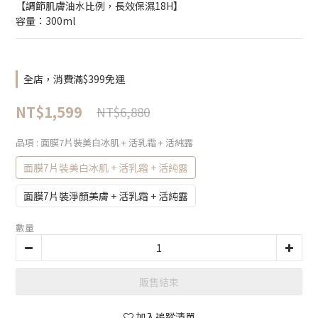
【調節肌膚油水比例，長效保濕18H】
容量：300ml
全店，消費滿$399免運
NT$1,599
NT$6,880
品項
: 面膜7片裝美白冰肌 + 活乳霜 + 活純露
面膜7片裝美白冰肌 + 活乳霜 + 活純露
面膜7片裝淨顏美膚 + 活乳霜 + 活純露
數量
販售結束
加入追蹤清單