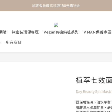
綁定會員最高領取150元購物金
 One Day One Masking  極簡保養｜極致呵護
 One Day One Masking  極簡保養｜極致呵護
定期購
無盒裝環保專區
Vegan有機純植系列
V MAN保養專區
所有商品
植萃七效面
Day Beauty Spa Mask
從深層保濕、油水平衡
肌膚注入彈潤能量，嚴選