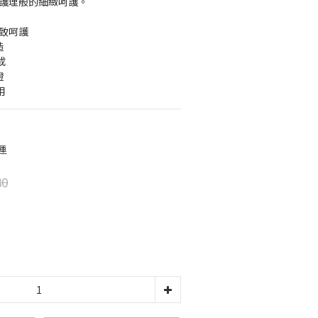
A 護理般的細緻呵護。
極致呵護
造
成
證
用
運
80