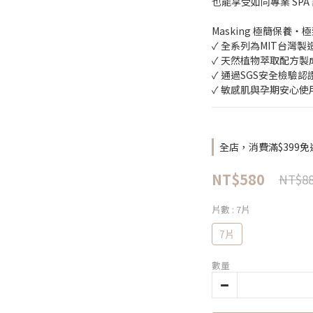
也能享受如同專業 SP
Masking 極簡保養・
✓ 全系列為MIT台灣製
✓ 天然植物萃取配方製
✓ 通過SGS安全檢驗認
✓ 敏感肌與孕期安心使
全店，消費滿$399免
NT$580
NT$8
片數
: 7片
7片
數量