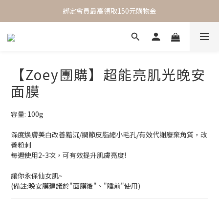
 One Day One Masking  極簡保養｜極致呵護
綁定會員最高領取150元購物金
 One Day One Masking  極簡保養｜極致呵護
【Zoey團購】超能亮肌光晚安
面膜
容量: 100g
深度煥膚美白改善黯沉/調節皮脂縮小毛孔/有效代謝廢棄角質，改
善粉刺
每週使用2-3次，可有效提升肌膚亮度!
讓你永保仙女肌~
(備註:晚安膜建議於"面膜後"、"睡前"使用)