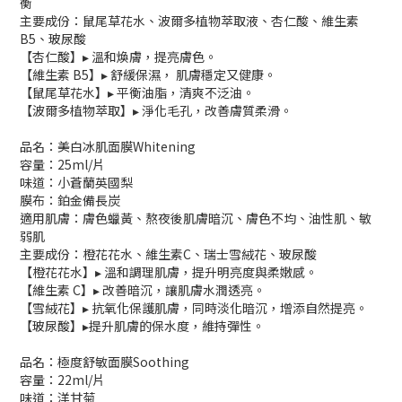
衡
主要成份：鼠尾草花水、波爾多植物萃取液、杏仁酸、維生素
B5、玻尿酸
【杏仁酸】▸ 溫和煥膚，提亮膚色。
【維生素 B5】▸ 舒緩保濕， 肌膚穩定又健康。
【鼠尾草花水】▸ 平衡油脂，清爽不泛油。
【波爾多植物萃取】▸ 淨化毛孔，改善膚質柔滑。
品名：美白冰肌面膜Whitening
容量：25ml/片
味道：小蒼蘭英國梨
膜布：鉑金備長炭
適用肌膚：膚色蠟黃、熬夜後肌膚暗沉、膚色不均、油性肌、敏
弱肌
主要成份：橙花花水、維生素C、瑞士雪絨花、玻尿酸
【橙花花水】▸ 溫和調理肌膚，提升明亮度與柔嫩感。
【維生素 C】▸ 改善暗沉，讓肌膚水潤透亮。
【雪絨花】▸ 抗氧化保護肌膚，同時淡化暗沉，增添自然提亮。
【玻尿酸】▸提升肌膚的保水度，維持彈性。
品名：極度舒敏面膜Soothing
容量：22ml/片
味道：洋甘菊