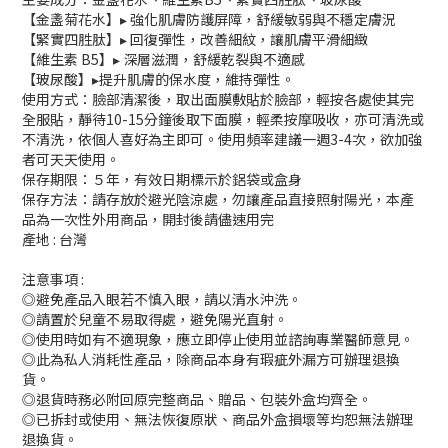
【金盞菊花水】▸ 強化肌膚防護屏障，舒緩敏弱與不穩定膚況
【緊實四胜肽】▸ 回復彈性，改善細紋，讓肌膚平滑細緻
【維生素 B5】▸ 深層滋潤，舒緩乾裂與不適感
【玻尿酸】▸提升肌膚的保水度，維持彈性。
使用方式：臉部清潔後，取出面膜敷貼於臉部，輕按各處使其完
全服貼，靜待10-15分鐘後取下面膜，輕柔按摩吸收，亦可清洗或
不清洗，依個人喜好為主即可。使用頻率建議一週3-4次，欲加強
者可天天使用。
保存期限：５年，有效日期標示於鋁袋或盒身
保存方法：請存放於避光陰涼處，勿讓產品直接照射陽光，本產
品為一次性外用商品，開封後請儘速用完
產地 : 台灣
注意事項 :
◎避免產品入眼若不慎入眼，請以清水沖洗。
◎請置於兒童不易取得處，避免陽光直射。
◎使用時如有不適現象，應立即停止使用並諮詢專業醫師意見。
◎此為私人消耗性產品，除商品本身有瑕疵外漏方可辦理退換
貨。
◎退貨時務必附回原完整商品、贈品、包裝外盒均齊全。
◎已拆封或使用、無法恢復原狀、商品外盒損壞等均恕無法辦理
退換貨。