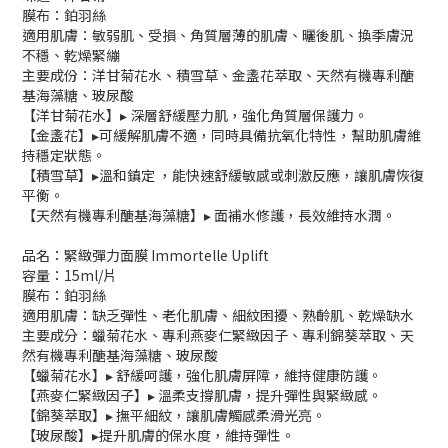
膜布：鉑羽絲
適用肌膚：敏弱肌、受損、角質層薄的肌膚、曬後肌、換季膚況
不穩、乾燥緊繃
主要成份：洋甘菊花水、積雪草、金盞花萃取、天然有機專利醣
基海藻糖、玻尿酸
【洋甘菊花水】▸ 深層舒緩壓力肌，強化角質層保護力。
【金盞花】▸可緩解肌膚不適，同時具備抗氧化特性，幫助肌膚維
持穩定狀態。
【積雪草】▸溫和鎮定 ，能快速舒緩敏感或刺激反應，讓肌膚恢復
平衡。
【天然有機專利醣基海藻糖】▸ 面補水修護，長效維持水潤。
品名：緊緻彈力面膜 Immortelle Uplift
容量：15ml/片
膜布：鉑羽絲
適用肌膚：缺乏彈性、老化肌膚、細紋困擾、熟齡肌、乾燥缺水
主要成分：蠟菊花水、專利燕麥仁緊緻因子、專利錦葵萃取、天
然有機專利醣基海藻糖、玻尿酸
【蠟菊花水】▸ 舒緩呵護，強化肌膚屏障，維持健康防護。
【燕麥仁緊緻因子】▸ 溫柔支撐肌膚，提升彈性與緊緻感。
【錦葵萃取】▸ 撫平細紋，讓肌膚觸感柔滑光亮。
【玻尿酸】▸提升肌膚的保水度，維持彈性。