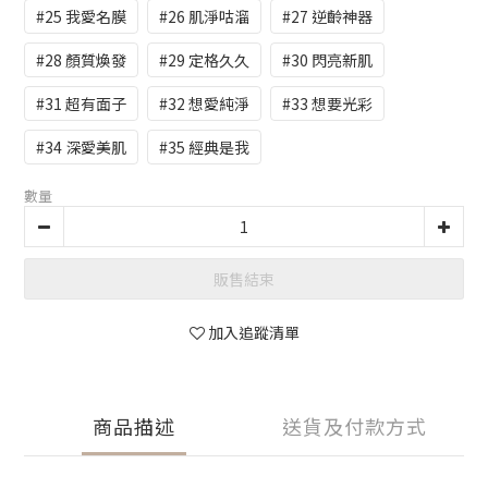
#25 我愛名膜
#26 肌淨咕溜
#27 逆齡神器
#28 顏質煥發
#29 定格久久
#30 閃亮新肌
#31 超有面子
#32 想愛純淨
#33 想要光彩
#34 深愛美肌
#35 經典是我
數量
販售結束
加入追蹤清單
商品描述
送貨及付款方式