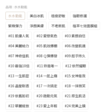
品項
: 水水動能
水水動能
美白冰肌
極度舒敏
強韌修護
緊緻彈力
淨顏美膚
不老新肌
植萃七效面膜組
#01 肌優人氣
#02 愛戀氣色
#03 素顏自信
#04 美麗給力
#05 肌效爆棚
#06 改變肌運
#07 神奇佳肌
#08 Ｑ彈爆發
#09 超乎持久
#10 最強10倍
#11 妳是唯一
#12 依然耀眼
#13 一生肌密
#14 一起上癮
#15 女神是我
#16 晶瑩剔透
#17 一次搞定
#18 一抹微笑
#19 依舊如初
#20 啟動元氣
#21 原生肌活
#22 華麗綻放
#23 愛上年輕
#24 完美上鏡