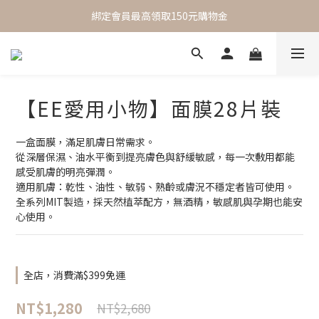
 One Day One Masking  極簡保養｜極致呵護
 One Day One Masking  極簡保養｜極致呵護
【EE愛用小物】面膜28片裝
一盒面膜，滿足肌膚日常需求。
從深層保濕、油水平衡到提亮膚色與舒緩敏感，每一次敷用都能
感受肌膚的明亮彈潤。
適用肌膚：乾性、油性、敏弱、熟齡或膚況不穩定者皆可使用。
全系列MIT製造，採天然植萃配方，無酒精，敏感肌與孕期也能安
心使用。
全店，消費滿$399免運
NT$1,280
NT$2,680