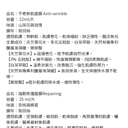
品名：不老新肌面膜 Anti-wrinkle
容量： 22ml/片
味道：山茶花與玫瑰
膜布：鉑羽絲
適用肌膚：熟齡肌、肌膚老化、乾燥細紋、缺乏彈性、黯淡無光
主要成分：天竺葵花水、多元五胜肽、白茶萃取、天然有機專利
醣基海藻糖、玻尿酸
【天竺葵花水】▸ 延緩老化，賦予肌膚自然光澤。
【3% 五胜肽】▸ 撫平細紋，恢復彈潤緊緻，找回柔嫩肌感。
【白茶萃取】▸ 溫柔抗氧化，改善暗沉，強化肌膚防禦力。
【天然有機專利醣基海藻糖】▸ 長效保濕，全天候維持水潤不乾
燥。
【玻尿酸】▸提升肌膚的保水度，維持彈性。
品名：強韌修護面膜Repairing
容量： 25 ml/片
味道：杏桃與蜂蜜
膜布：鉑羽絲
適用肌膚：受損肌膚、敏弱肌、乾燥脫皮、角質層薄的肌膚、曬
後肌膚、醫美雷射後肌膚
主要成分：金盞花水、維生素B5、緊實四胜肽、玻尿酸