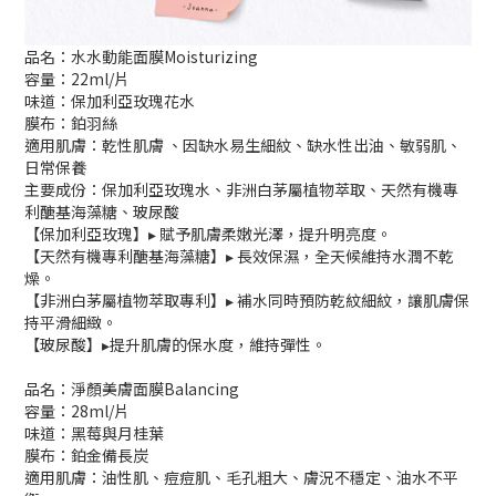
品名：水水動能面膜Moisturizing
容量：22ml/片
味道：保加利亞玫瑰花水
膜布：鉑羽絲
適用肌膚：乾性肌膚 、因缺水易生細紋、缺水性出油、敏弱肌、
日常保養
主要成份：保加利亞玫瑰水、非洲白茅屬植物萃取、天然有機專
利醣基海藻糖、玻尿酸
【保加利亞玫瑰】▸ 賦予肌膚柔嫩光澤，提升明亮度。
【天然有機專利醣基海藻糖】▸ 長效保濕，全天候維持水潤不乾
燥。
【非洲白茅屬植物萃取專利】▸ 補水同時預防乾紋細紋，讓肌膚保
持平滑細緻。
【玻尿酸】▸提升肌膚的保水度，維持彈性。
品名：淨顏美膚面膜Balancing
容量：28ml/片
味道：黑莓與月桂葉
膜布：鉑金備長炭
適用肌膚：油性肌、痘痘肌、毛孔粗大、膚況不穩定、油水不平