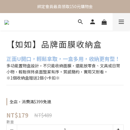
 One Day One Masking  極簡保養｜極致呵護
綁定會員最高領取150元購物金
 One Day One Masking  極簡保養｜極致呵護
【如如】品牌面膜收納盒
正面U開口，輕鬆拿取，一盒多用，收納更有型！ 
多功能置物盒設計，不只能收納面膜，還能放零食、文具或日常
小物，輕鬆保持桌面整潔有序。質感簡約，實用又耐看。
※1個收納盒贈送1個小卡扣※
全店，消費滿$399免運
NT$179
NT$489
數量