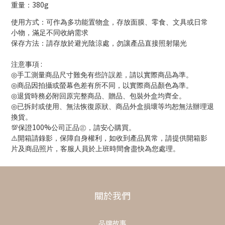
380g
重量：
使用方式：可作為多功能置物盒，存放面膜、零食、文具或日常
小物，滿足不同收納需求
保存方法：請存放於避光陰涼處，勿讓產品直接照射陽光
:
注意事項
◎
手工測量商品尺寸難免有些許誤差，請以實際商品為準。
◎
商品因拍攝或螢幕色差有所不同，以實際商品顏色為準。
◎
退貨時務必附回原完整商品、贈品、包裝外盒均齊全。
◎
已拆封或使用、無法恢復原狀、商品外盒損壞等均恕無法辦理退
換貨。
100%
💯
保證
公司正品㊣，請安心購買。
⚠️
開箱請錄影，保障自身權利，如收到產品異常，請提供開箱影
片及商品照片，客服人員於上班時間會盡快為您處理。
關於我們
品牌故事