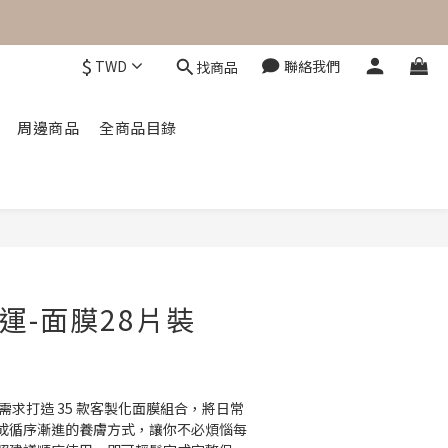
$
TWD
聯絡我們
找商品
周邊商品
全商品目錄
立即購買
肌運-面膜28片裝
肌膚需求打造 35 款客製化面膜組合，將日常
成循序漸進的養膚方式，讓你不必煩惱每