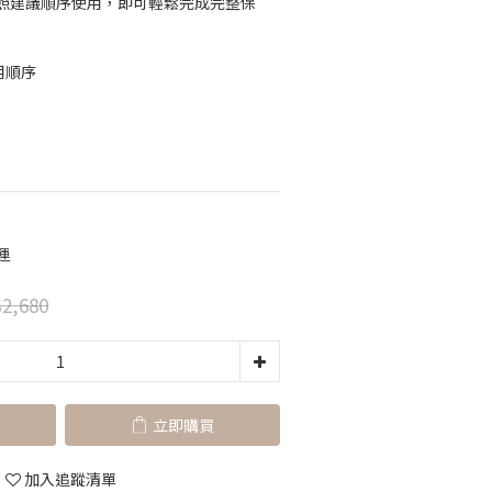
照建議順序使用，即可輕鬆完成完整保
用順序
運
2,680
立即購買
加入追蹤清單