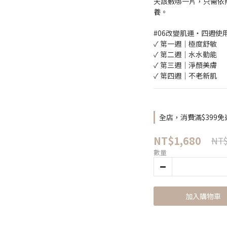
天該敷哪一片，只需依
養。
#06改變肌運・四週使
✓ 第一週｜極度舒敏
✓ 第二週｜水水動能
✓ 第三週｜淨顏美膚 
✓ 第四週｜不老新肌
全店，消費滿$399免
NT$1,680
NT$
數量
加入購物車