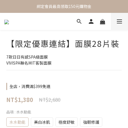
 One Day One Masking  極簡保養｜極致呵護
綁定會員最高領取150元購物金
 One Day One Masking  極簡保養｜極致呵護
【限定優惠連結】面膜28片裝
7款日日有感SPA級面膜
VIVISPA聯名MIT客製面膜
全店，消費滿$399免運
NT$1,380
NT$2,680
品項
: 水水動能
水水動能
美白冰肌
極度舒敏
強韌修護