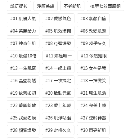
塑妍提拉
淨顏美膚
不老新肌
植萃七效面膜組
#01 肌優人氣
#02 愛戀氣色
#03 素顏自信
#04 美麗給力
#05 肌效爆棚
#06 改變肌運
#07 神奇佳肌
#08 Ｑ彈爆發
#09 超乎持久
#10 最強10倍
#11 妳是唯一
#12 依然耀眼
#13 一生肌密
#14 一起上癮
#15 女神是我
#16 晶瑩剔透
#17 一次搞定
#18 一抹微笑
#19 依舊如初
#20 啟動元氣
#21 原生肌活
#22 華麗綻放
#23 愛上年輕
#24 完美上鏡
#25 我愛名膜
#26 肌淨咕溜
#27 逆齡神器
#28 顏質煥發
#29 定格久久
#30 閃亮新肌