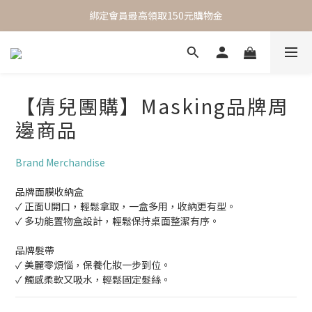
 One Day One Masking  極簡保養｜極致呵護
綁定會員最高領取150元購物金
 One Day One Masking  極簡保養｜極致呵護
【倩兒團購】Masking品牌周
邊商品
Brand Merchandise
品牌面膜收納盒
✓ 正面U開口，輕鬆拿取，一盒多用，收納更有型。
✓ 多功能置物盒設計，輕鬆保持桌面整潔有序。
品牌髮帶
✓ 美麗零煩惱，保養化妝一步到位。
✓ 觸感柔軟又吸水，輕鬆固定髮絲。