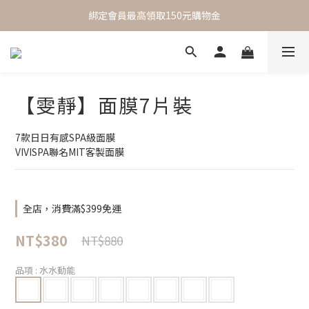
 One Day One Masking  極簡保養｜極致呵護
綁定會員最高領取150元購物金
 One Day One Masking  極簡保養｜極致呵護
【雯靜】面膜7片裝
7款日日有感SPA級面膜
VIVISPA聯名MIT客製面膜
全店，消費滿$399免運
NT$380
NT$880
品項
: 水水動能