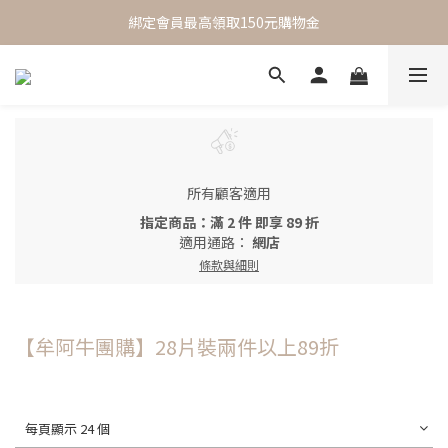
 One Day One Masking  極簡保養｜極致呵護
綁定會員最高領取150元購物金
 One Day One Masking  極簡保養｜極致呵護
所有顧客適用
指定商品：滿 2 件 即享 89 折
適用通路：
網店
條款與細則
【牟阿牛團購】28片裝兩件以上89折
每頁顯示 24 個