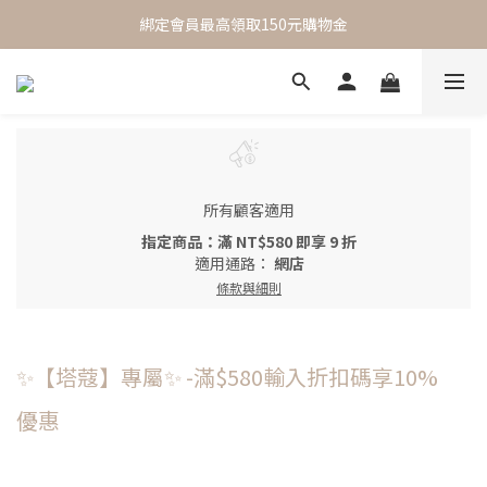
 One Day One Masking  極簡保養｜極致呵護
綁定會員最高領取150元購物金
 One Day One Masking  極簡保養｜極致呵護
所有顧客適用
指定商品：滿 NT$580 即享 9 折
適用通路：
網店
條款與細則
✨【塔蔻】專屬✨ -滿$580輸入折扣碼享10%
優惠