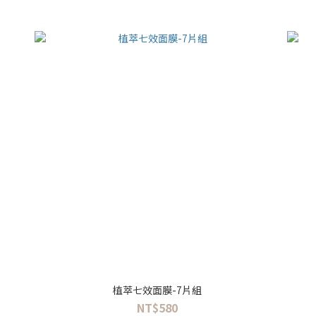
植萃七效面膜-7片組
NT$580