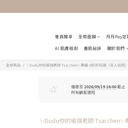
會員獨享
全款面膜
月月Pay
AI 肌膚檢測
養肌秘訣
關於我們
全部商品
✨Dudu你的瑜珈老師 Tsai chen✨專屬-8折折扣碼（百人試用
優惠至
2026/09/19 16:00
截止
所有顧客適用
✨Dudu你的瑜珈老師 Tsai ch