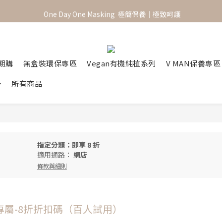
 One Day One Masking  極簡保養｜極致呵護
 One Day One Masking  極簡保養｜極致呵護
綁定會員最高領取150元購物金
 One Day One Masking  極簡保養｜極致呵護
定期購
無盒裝環保專區
Vegan有機純植系列
V MAN保養專區
所有商品
）
指定分類：即享 8 折
適用通路：
網店
條款與細則
en✨專屬-8折折扣碼（百人試用）